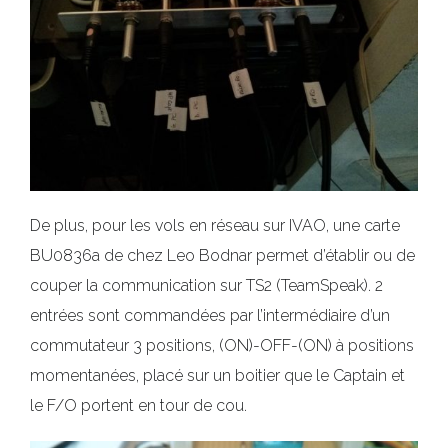
De plus, pour les vols en réseau sur IVAO, une carte
BU0836a de chez Leo Bodnar permet d’établir ou de
couper la communication sur TS2 (TeamSpeak). 2
entrées sont commandées par l’intermédiaire d’un
commutateur 3 positions, (ON)-OFF-(ON) à positions
momentanées, placé sur un boitier que le Captain et
le F/O portent en tour de cou.